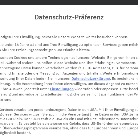
Datenschutz-Präferenz
Hardware
Innovation
Software
Tec
ötigen Ihre Einwilligung, bevor Sie unsere Website weiter besuchen können.
e unter 16 Jahre alt sind und Ihre Einwilligung zu optionalen Services geben möch
Sie Ihre Erziehungsberechtigten um Erlaubnis bitten.
rwenden Cookies und andere Technologien auf unserer Website. Einige von ihnen s
ell, während andere uns helfen, diese Website und Ihre Erfahrung zu verbessern.
nbezogene Daten können verarbeitet werden (z. B. IP-Adressen), z. B. für persona
en und Inhalte oder die Messung von Anzeigen und Inhalten.
Weitere Information
taktivitäten: Entdecke neue H
wendung Ihrer Daten finden Sie in unserer
Datenschutzerklärung
.
Es besteht kei
chtung, in die Verarbeitung Ihrer Daten einzuwilligen, um dieses Angebot zu nutzen
 Ihre Auswahl jederzeit unter
Einstellungen
widerrufen oder anpassen.
Bitte beac
ss aufgrund individueller Einstellungen möglicherweise nicht alle Funktionen der W
ar sind.
Services verarbeiten personenbezogene Daten in den USA. Mit Ihrer Einwilligung z
 dieser Services willigen Sie auch in die Verarbeitung Ihrer Daten in den USA gemä
lit. a GDPR ein. Der EuGH stuft die USA als ein Land mit unzureichendem Datenschu
ndards ein. Es besteht beispielsweise die Gefahr, dass US-Behörden personenbez
in Überwachungsprogrammen verarbeiten, ohne dass für Europäerinnen und Europä
glichkeit besteht.