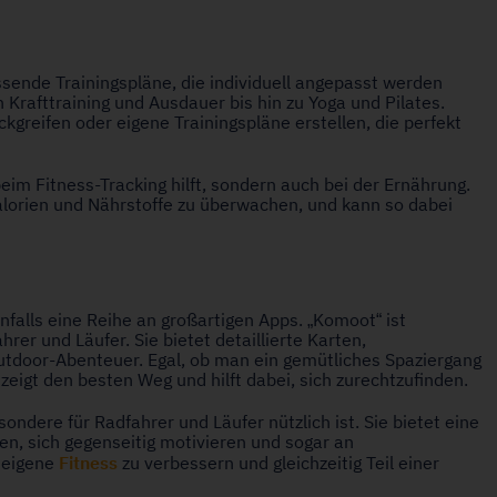
assende Trainingspläne, die individuell angepasst werden
 Krafttraining und Ausdauer bis hin zu Yoga und Pilates.
greifen oder eigene Trainingspläne erstellen, die perfekt
beim Fitness-Tracking hilft, sondern auch bei der Ernährung.
alorien und Nährstoffe zu überwachen, und kann so dabei
benfalls eine Reihe an großartigen Apps. „Komoot“ ist
er und Läufer. Sie bietet detaillierte Karten,
tdoor-Abenteuer. Egal, ob man ein gemütliches Spaziergang
igt den besten Weg und hilft dabei, sich zurechtzufinden.
esondere für Radfahrer und Läufer nützlich ist. Sie bietet eine
en, sich gegenseitig motivieren und sogar an
Fitness
e eigene
zu verbessern und gleichzeitig Teil einer