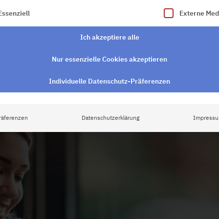
lgt eine Liste der Service-Gruppen, für die eine Einwilligung e
Essenziell
Externe Med
Ich akzeptiere alle
Nur essenzielle Cookies akzeptieren
Individuelle Datenschutz-Präferenzen
räferenzen
Datenschutzerklärung
Impress