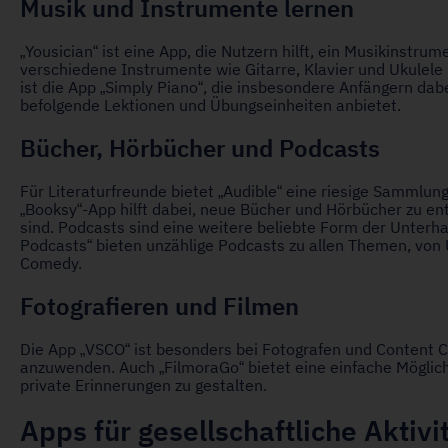
Musik und Instrumente lernen
„Yousician“ ist eine App, die Nutzern hilft, ein Musikinstrum
verschiedene Instrumente wie Gitarre, Klavier und Ukulele
ist die App „Simply Piano“, die insbesondere Anfängern dabei
befolgende Lektionen und Übungseinheiten anbietet.
Bücher, Hörbücher und Podcasts
Für Literaturfreunde bietet „Audible“ eine riesige Sammlun
„Booksy“-App hilft dabei, neue Bücher und Hörbücher zu ent
sind. Podcasts sind eine weitere beliebte Form der Unterha
Podcasts“ bieten unzählige Podcasts zu allen Themen, von 
Comedy.
Fotografieren und Filmen
Die App „VSCO“ ist besonders bei Fotografen und Content Cr
anzuwenden. Auch „FilmoraGo“ bietet eine einfache Möglich
private Erinnerungen zu gestalten.
Apps für gesellschaftliche Aktiv