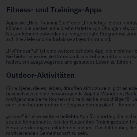
Fitness- und Trainings-Apps
Apps wie „Nike Training Club“ oder „Freeletics“ bieten umf
können. Sie decken eine breite Palette von Übungen ab, von
Nutzer können entweder auf vorgefertigte Programme zurück
auf ihre Ziele und Bedürfnisse abgestimmt sind.
„MyFitnessPal“ ist eine weitere beliebte App, die nicht nur 
Sie bietet eine riesige Datenbank von Lebensmitteln, um K
helfen, ein ausgewogenes und gesundes Leben zu führen.
Outdoor-Aktivitäten
Für all jene, die es lieben, draußen aktiv zu sein, gibt es e
beispielsweise eine hervorragende App für Wanderer, Radfahr
maßgeschneiderte Routen und zahlreiche Vorschläge für Ou
oder eine herausfordernde Bergwanderung plant – Komoot ze
„Strava“ ist eine weitere beliebte App für Sportler, die insb
soziale Komponente, bei der Nutzer ihre Trainingsdaten teil
Herausforderungen teilnehmen können. Das hilft dabei, di
motivierenden Gemeinschaft zu sein.