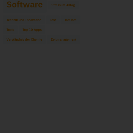
Software
Stress im Alltag
Technik und Innovation
Test
TomTom
Tools
Top 10 Apps
Verständnis der Chemie
Zeitmanagement