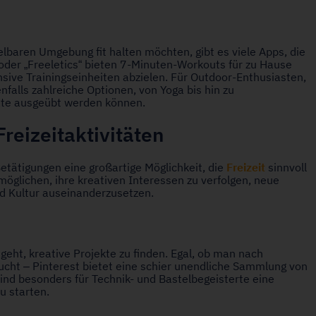
telbaren Umgebung fit halten möchten, gibt es viele Apps, die
 oder „Freeletics“ bieten 7-Minuten-Workouts für zu Hause
nsive Trainingseinheiten abzielen. Für Outdoor-Enthusiasten,
falls zahlreiche Optionen, von Yoga bis hin zu
räte ausgeübt werden können.
Freizeitaktivitäten
Freizeit
Betätigungen eine großartige Möglichkeit, die
sinnvoll
rmöglichen, ihre kreativen Interessen zu verfolgen, neue
nd Kultur auseinanderzusetzen.
geht, kreative Projekte zu finden. Egal, ob man nach
ucht – Pinterest bietet eine schier unendliche Sammlung von
ind besonders für Technik- und Bastelbegeisterte eine
u starten.