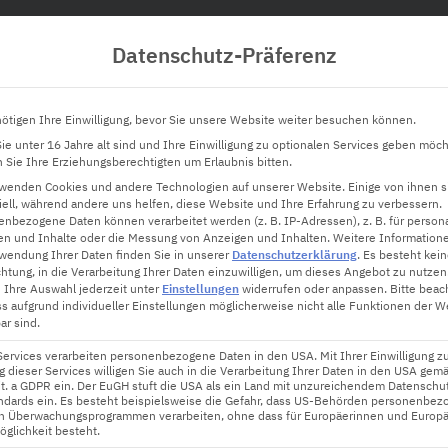
Datenschutz-Präferenz
Hardware
Innovation
Software
Tec
ötigen Ihre Einwilligung, bevor Sie unsere Website weiter besuchen können.
e unter 16 Jahre alt sind und Ihre Einwilligung zu optionalen Services geben möch
Sie Ihre Erziehungsberechtigten um Erlaubnis bitten.
rwenden Cookies und andere Technologien auf unserer Website. Einige von ihnen s
o: Kann man wirklich mehrere Aufg
ell, während andere uns helfen, diese Website und Ihre Erfahrung zu verbessern.
nbezogene Daten können verarbeitet werden (z. B. IP-Adressen), z. B. für persona
en und Inhalte oder die Messung von Anzeigen und Inhalten.
Weitere Information
wendung Ihrer Daten finden Sie in unserer
Datenschutzerklärung
.
Es besteht kei
chtung, in die Verarbeitung Ihrer Daten einzuwilligen, um dieses Angebot zu nutzen
 Ihre Auswahl jederzeit unter
Einstellungen
widerrufen oder anpassen.
Bitte beac
ss aufgrund individueller Einstellungen möglicherweise nicht alle Funktionen der W
ar sind.
Services verarbeiten personenbezogene Daten in den USA. Mit Ihrer Einwilligung z
 dieser Services willigen Sie auch in die Verarbeitung Ihrer Daten in den USA gemä
lit. a GDPR ein. Der EuGH stuft die USA als ein Land mit unzureichendem Datenschu
ndards ein. Es besteht beispielsweise die Gefahr, dass US-Behörden personenbez
in Überwachungsprogrammen verarbeiten, ohne dass für Europäerinnen und Europä
glichkeit besteht.