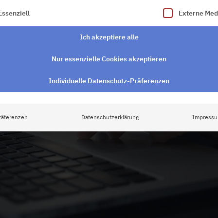
lgt eine Liste der Service-Gruppen, für die eine Einwilligung e
Essenziell
Externe Med
Ich akzeptiere alle
Nur essenzielle Cookies akzeptieren
Individuelle Datenschutz-Präferenzen
räferenzen
Datenschutzerklärung
Impress