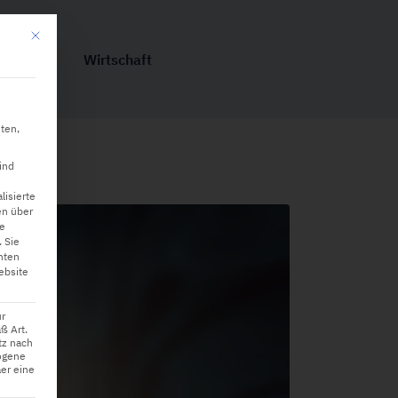
Mit diesem Button wird der Dialog geschlossen. Seine Funktionalität ist iden
hnik
Wirtschaft
ten,
ind
lisierte
en über
ne
.
Sie
hten
ebsite
ur
ß Art.
tz nach
ogene
er eine