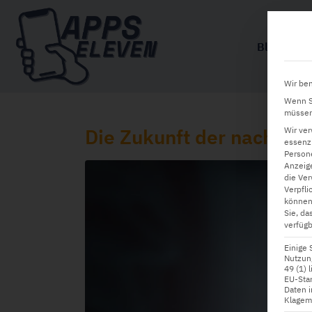
Blog
Wir ben
Wenn Si
müssen 
Wir ve
Die Zukunft der nachhal
essenzi
Persone
Anzeig
die Ver
Verpfli
können
Sie, da
verfügb
Einige 
Nutzung
49 (1) 
EU-Sta
Daten 
Klagemö