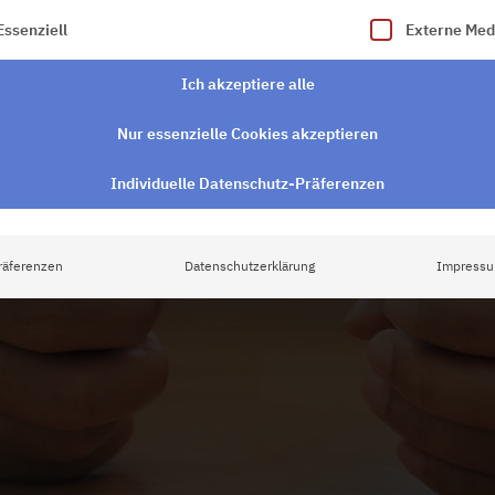
lgt eine Liste der Service-Gruppen, für die eine Einwilligung e
Essenziell
Externe Med
Ich akzeptiere alle
Nur essenzielle Cookies akzeptieren
Individuelle Datenschutz-Präferenzen
räferenzen
Datenschutzerklärung
Impress