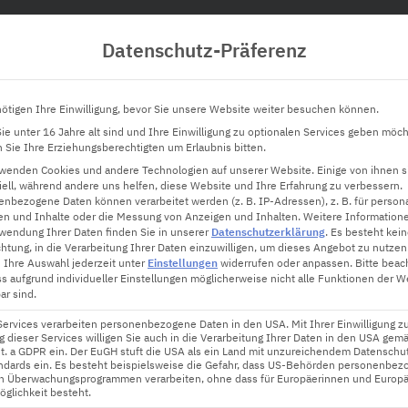
Datenschutz-Präferenz
Hardware
Innovation
Software
Tec
ötigen Ihre Einwilligung, bevor Sie unsere Website weiter besuchen können.
e unter 16 Jahre alt sind und Ihre Einwilligung zu optionalen Services geben möch
Sie Ihre Erziehungsberechtigten um Erlaubnis bitten.
rwenden Cookies und andere Technologien auf unserer Website. Einige von ihnen s
tigen Beleuchtung
ell, während andere uns helfen, diese Website und Ihre Erfahrung zu verbessern.
nbezogene Daten können verarbeitet werden (z. B. IP-Adressen), z. B. für persona
en und Inhalte oder die Messung von Anzeigen und Inhalten.
Weitere Information
wendung Ihrer Daten finden Sie in unserer
Datenschutzerklärung
.
Es besteht kei
chtung, in die Verarbeitung Ihrer Daten einzuwilligen, um dieses Angebot zu nutzen
 Ihre Auswahl jederzeit unter
Einstellungen
widerrufen oder anpassen.
Bitte beac
ss aufgrund individueller Einstellungen möglicherweise nicht alle Funktionen der W
ar sind.
Services verarbeiten personenbezogene Daten in den USA. Mit Ihrer Einwilligung z
 dieser Services willigen Sie auch in die Verarbeitung Ihrer Daten in den USA gemä
lit. a GDPR ein. Der EuGH stuft die USA als ein Land mit unzureichendem Datenschu
ndards ein. Es besteht beispielsweise die Gefahr, dass US-Behörden personenbez
in Überwachungsprogrammen verarbeiten, ohne dass für Europäerinnen und Europä
glichkeit besteht.