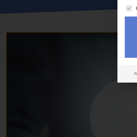
Es fo
P