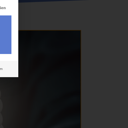
rteilt werden kann. Die erste Service-Gruppe ist essenziell und
ien
um