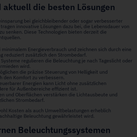
d aktuell die besten Lösungen
insparung bei gleichbleibender oder sogar verbesserter
 tragen innovative Lösungen dazu bei, die Lebensdauer von
 senken. Diese Technologien bieten derzeit die
htquellen.
ei minimalem Energieverbrauch und zeichnen sich durch eine
 reduziert zusätzlich den Strombedarf.
Systeme regulieren die Beleuchtung je nach Tageslicht oder
rmieden wird.
lichen die präzise Steuerung von Helligkeit und
h den Komfort zu verbessern.
euerbarer Energien kann Licht ohne zusätzlichen
re für Außenbereiche effizient ist.
n und Oberflächen verstärken die Lichtausbeute und
zlichen Strombedarf.
wohl Kosten als auch Umweltbelastungen erheblich
nachhaltige Beleuchtung gewährleistet wird.
ernen Beleuchtungssystemen