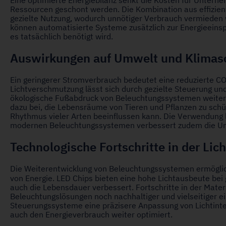
Eine optimierte Energiebilanz senkt die Kosten für Unterne
Ressourcen geschont werden. Die Kombination aus effiziente
gezielte Nutzung, wodurch unnötiger Verbrauch vermieden 
können automatisierte Systeme zusätzlich zur Energieeinsp
es tatsächlich benötigt wird.
Auswirkungen auf Umwelt und Klimas
Ein geringerer Stromverbrauch bedeutet eine reduzierte CO
Lichtverschmutzung lässt sich durch gezielte Steuerung u
ökologische Fußabdruck von Beleuchtungssystemen weiter 
dazu bei, die Lebensräume von Tieren und Pflanzen zu schüt
Rhythmus vieler Arten beeinflussen kann. Die Verwendung 
modernen Beleuchtungssystemen verbessert zudem die Um
Technologische Fortschritte in der Lich
Die Weiterentwicklung von Beleuchtungssystemen ermöglic
von Energie. LED Chips bieten eine hohe Lichtausbeute be
auch die Lebensdauer verbessert. Fortschritte in der Mater
Beleuchtungslösungen noch nachhaltiger und vielseitiger 
Steuerungssysteme eine präzisere Anpassung von Lichtinte
auch den Energieverbrauch weiter optimiert.