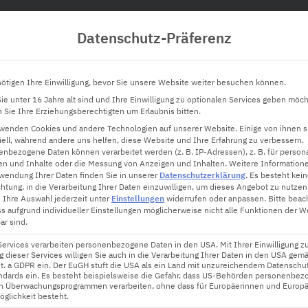
Datenschutz-Präferenz
Hardware
Innovation
Software
Tec
ötigen Ihre Einwilligung, bevor Sie unsere Website weiter besuchen können.
e unter 16 Jahre alt sind und Ihre Einwilligung zu optionalen Services geben möch
Sie Ihre Erziehungsberechtigten um Erlaubnis bitten.
rwenden Cookies und andere Technologien auf unserer Website. Einige von ihnen s
ell, während andere uns helfen, diese Website und Ihre Erfahrung zu verbessern.
nbezogene Daten können verarbeitet werden (z. B. IP-Adressen), z. B. für persona
en und Inhalte oder die Messung von Anzeigen und Inhalten.
Weitere Information
n Beleuchtung
wendung Ihrer Daten finden Sie in unserer
Datenschutzerklärung
.
Es besteht kei
chtung, in die Verarbeitung Ihrer Daten einzuwilligen, um dieses Angebot zu nutzen
 Ihre Auswahl jederzeit unter
Einstellungen
widerrufen oder anpassen.
Bitte beac
ss aufgrund individueller Einstellungen möglicherweise nicht alle Funktionen der W
ar sind.
Services verarbeiten personenbezogene Daten in den USA. Mit Ihrer Einwilligung z
 dieser Services willigen Sie auch in die Verarbeitung Ihrer Daten in den USA gemä
lit. a GDPR ein. Der EuGH stuft die USA als ein Land mit unzureichendem Datenschu
ndards ein. Es besteht beispielsweise die Gefahr, dass US-Behörden personenbez
in Überwachungsprogrammen verarbeiten, ohne dass für Europäerinnen und Europä
glichkeit besteht.