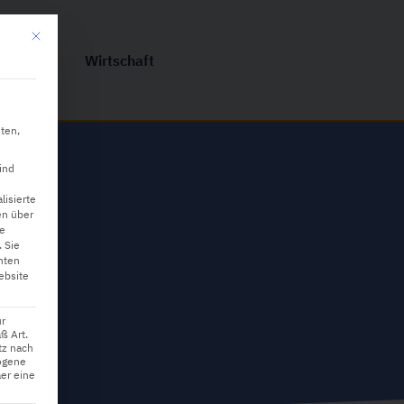
Mit diesem Button wird der Dialog geschlossen. Seine Funktionalität ist iden
hnik
Wirtschaft
ten,
ind
lisierte
en über
ne
.
Sie
hten
ebsite
ur
ß Art.
tz nach
ogene
er eine