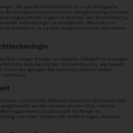
sungen, die sowohl wirtschaftliche als auch ökologische
die den Energieverbrauch reduziert und gleichzeitig eine hohe
 Steuerungssystemen tragen sie dazu bei, den Strombedarf zu
ividuelle Anforderungen zu ermöglichen. Besonders im
tandard etabliert, da sie eine umweltschonende Alternative
chttechnologie
eutlich weniger Energie, um dieselbe Helligkeit zu erzeugen.
 erhebliche Reduzierung des Stromverbrauchs, was sowohl
tet. Durch den geringen Wärmeverlust entsteht zudem
r verbessert.
eit
mmlicher Leuchtmittel. Während klassische Glühbirnen oder
n ausgetauscht werden müssen, können LEDs mehrere
en Wartungsaufwand, sondern auch die Menge an
euchtung, wie hohen Decken oder Außenanlagen, bedeutet