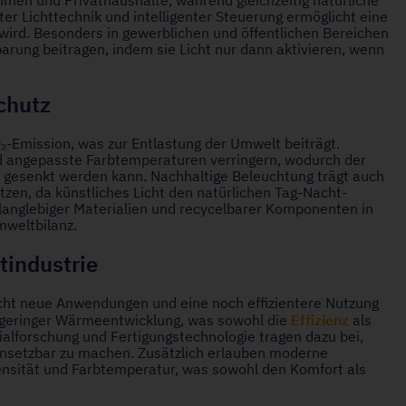
hmen und Privathaushalte, während gleichzeitig natürliche
r Lichttechnik und intelligenter Steuerung ermöglicht eine
wird. Besonders in gewerblichen und öffentlichen Bereichen
arung beitragen, indem sie Licht nur dann aktivieren, wenn
chutz
₂-Emission, was zur Entlastung der Umwelt beiträgt.
nd angepasste Farbtemperaturen verringern, wodurch der
gesenkt werden kann. Nachhaltige Beleuchtung trägt auch
zen, da künstliches Licht den natürlichen Tag-Nacht-
langlebiger Materialien und recycelbarer Komponenten in
weltbilanz.
tindustrie
ht neue Anwendungen und eine noch effizientere Nutzung
Effizienz
i geringer Wärmeentwicklung, was sowohl die
als
ialforschung und Fertigungstechnologie tragen dazu bei,
einsetzbar zu machen. Zusätzlich erlauben moderne
nsität und Farbtemperatur, was sowohl den Komfort als