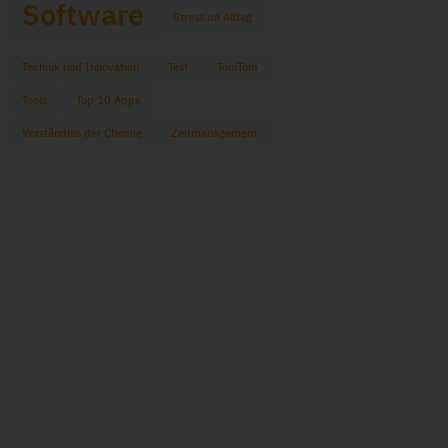
Software
Stress im Alltag
Technik und Innovation
Test
TomTom
Tools
Top 10 Apps
Verständnis der Chemie
Zeitmanagement