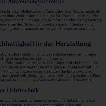
edene Anwendungsbereiche
Lichtfarbe, Helligkeit und Abstrahlwinkel. Dies ermöglicht
ätzen über Wohnräume bis hin zur Straßenbeleuchtung. Die
en, verbessert nicht nur den Komfort, sondern trägt auch zur
nders bei der Nutzung in Kombination mit Sensorik und
ngen gezielt anpassen, um sowohl Energie zu sparen als
hhaltigkeit in der Herstellung
schonende Produktion sind wesentliche Faktoren für eine
 tragen dazu bei, die Lebensdauer von
ußabdruck zu verringern. LED Chips sind ein Beispiel für
nd Energieeinsparung zur nachhaltigen Nutzung beiträgt. Ein
 Fertigungsprozessen unterstützen die Entwicklung von
und gleichzeitig leistungsstarke Lichtlösungen bietet. Eine
Recycling
ung und das
von Leuchtmitteln zu erleichtern.
er Lichttechnik
ourcenverbrauch zu minimieren und die Belastung für die
 bestehen aus recycelbaren Metallen, Glas und