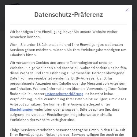
Mit die
Datenschutz-Präferenz
Wir benötigen Ihre Einwilligung, bevor Sie unsere Website weiter
besuchen können.
Wenn Sie unter 16 Jahre alt sind und Ihre Einwilligung zu optionalen
Top 10 Apps für Internet
Services geben möchten, müssen Sie Ihre Erziehungsberechtigten um
Erlaubnis bitten.
Sicherheit für Ihr Smartphone:
Wir verwenden Cookies und andere Technologien auf unserer
Website. Einige von ihnen sind essenziell, während andere uns helfen,
Schützen Sie Ihre Privatsphäre
diese Website und Ihre Erfahrung zu verbessern.
Personenbezogene
Daten können verarbeitet werden (z. B. IP-Adressen), z. B. für
unterwegs
personalisierte Anzeigen und Inhalte oder die Messung von Anzeigen
und Inhalten.
Weitere Informationen über die Verwendung Ihrer Daten
finden Sie in unserer
Datenschutzerklärung
.
Es besteht keine
Verpflichtung, in die Verarbeitung Ihrer Daten einzuwilligen, um dieses
Angebot zu nutzen.
Sie können Ihre Auswahl jederzeit unter
Einstellungen
widerrufen oder anpassen.
Bitte beachten Sie, dass
aufgrund individueller Einstellungen möglicherweise nicht alle
Funktionen der Website verfügbar sind.
Einige Services verarbeiten personenbezogene Daten in den USA. Mit
Ihrer Einwilligung zur Nutzung dieser Services willigen Sie auch in die