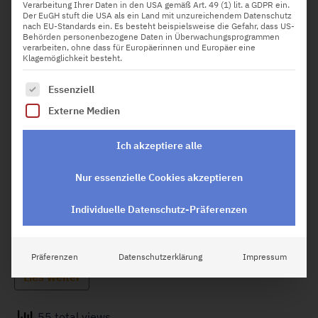
Verarbeitung Ihrer Daten in den USA gemäß Art. 49 (1) lit. a GDPR ein.
Der EuGH stuft die USA als ein Land mit unzureichendem Datenschutz
nach EU-Standards ein. Es besteht beispielsweise die Gefahr, dass US-
Behörden personenbezogene Daten in Überwachungsprogrammen
verarbeiten, ohne dass für Europäerinnen und Europäer eine
Klagemöglichkeit besteht.
Es folgt eine Liste der Service-Gruppen, für die eine Einw
Essenziell
Smartphones sind aus dem Alltag nicht mehr
Externe Medien
wegzudenken, weshalb Internet Sicherheit immer
wichtiger wird. Sicherheits Apps bieten effektive
Möglichkeiten, um persönliche Daten zu schützen und
Ich akzeptiere alle
die Privatsphäre unterwegs zu wahren. Sie helfen dabei,
Bedrohungen abzuwehren und die digitale Sicherheit zu
Nur essenzielle Cookies akzeptieren
erhöhen. Dieser Artikel stellt die Top 10 Apps für
Internet Sicherheit vor, die Ihr Smartphone vor
verschiedenen Gefahren schützen und Ihre sensiblen
Individuelle Datenschutz-Präferenzen
Informationen sicher aufbewahren. Die Nutzung von
Sicherheits Apps ist ein wesentlicher Schritt, um sich
gegen Cyberangriffe und Datenmissbrauch zu wappnen.
Präferenzen
Datenschutzerklärung
Impressum
Lies weiter
55 total views