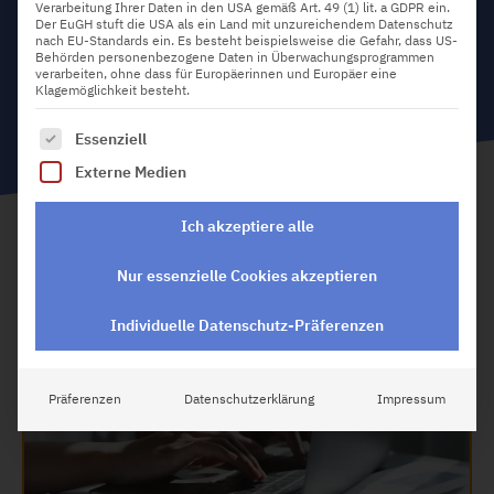
Verarbeitung Ihrer Daten in den USA gemäß Art. 49 (1) lit. a GDPR ein.
Der EuGH stuft die USA als ein Land mit unzureichendem Datenschutz
nach EU-Standards ein. Es besteht beispielsweise die Gefahr, dass US-
Behörden personenbezogene Daten in Überwachungsprogrammen
verarbeiten, ohne dass für Europäerinnen und Europäer eine
Klagemöglichkeit besteht.
Es folgt eine Liste der Service-Gruppen, für die eine Einw
Essenziell
Externe Medien
Ich akzeptiere alle
Nur essenzielle Cookies akzeptieren
Individuelle Datenschutz-Präferenzen
Präferenzen
Datenschutzerklärung
Impressum