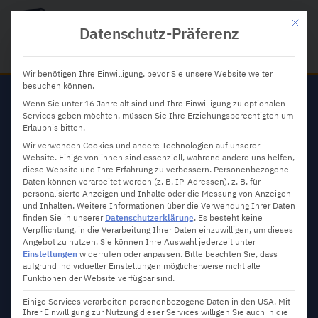
Mit die
Datenschutz-Präferenz
Wir benötigen Ihre Einwilligung, bevor Sie unsere Website weiter
besuchen können.
Wenn Sie unter 16 Jahre alt sind und Ihre Einwilligung zu optionalen
Services geben möchten, müssen Sie Ihre Erziehungsberechtigten um
Work Apps im Vergleich:
Erlaubnis bitten.
Welche bringen wirklich
Wir verwenden Cookies und andere Technologien auf unserer
Website. Einige von ihnen sind essenziell, während andere uns helfen,
Mehrwert?
diese Website und Ihre Erfahrung zu verbessern.
Personenbezogene
Daten können verarbeitet werden (z. B. IP-Adressen), z. B. für
personalisierte Anzeigen und Inhalte oder die Messung von Anzeigen
Technik
April 3, 2025
und Inhalten.
Weitere Informationen über die Verwendung Ihrer Daten
finden Sie in unserer
Datenschutzerklärung
.
Es besteht keine
Verpflichtung, in die Verarbeitung Ihrer Daten einzuwilligen, um dieses
Angebot zu nutzen.
Sie können Ihre Auswahl jederzeit unter
Einstellungen
widerrufen oder anpassen.
Bitte beachten Sie, dass
aufgrund individueller Einstellungen möglicherweise nicht alle
Funktionen der Website verfügbar sind.
Einige Services verarbeiten personenbezogene Daten in den USA. Mit
Ihrer Einwilligung zur Nutzung dieser Services willigen Sie auch in die