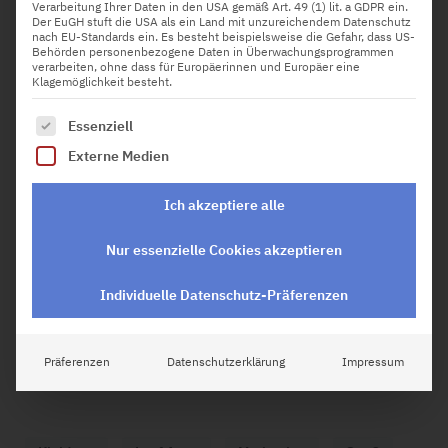
Verarbeitung Ihrer Daten in den USA gemäß Art. 49 (1) lit. a GDPR ein.
Der EuGH stuft die USA als ein Land mit unzureichendem Datenschutz
nach EU-Standards ein. Es besteht beispielsweise die Gefahr, dass US-
Behörden personenbezogene Daten in Überwachungsprogrammen
verarbeiten, ohne dass für Europäerinnen und Europäer eine
Wer regelmäßig läuft, kennt die kleinen
Klagemöglichkeit besteht.
Motivationslöcher, die den inneren
Schweinehund stärken. Personalisierte Kleidung kann
Es folgt eine Liste der Service-Gruppen, für die eine Einw
Essenziell
ein zusätzlicher Anreiz sein, sich die Laufschuhe zu
Laufshirts bedrucken lassen
schnüren. Eigene
ist dabei
Externe Medien
nur eine von vielen Möglichkeiten, dem Training eine
persönliche Note zu geben. Noch entscheidender für den
Ich akzeptiere alle
langfristigen Erfolg sind digitale Helfer, die den
Trainingsalltag strukturieren, Fortschritte sichtbar
machen und gezielt unterstützen. Die richtige Lauf App
Nur essenzielle Cookies akzeptieren
hilft dabei, Strecken zu tracken oder den Puls im Blick zu
Individuelle Datenschutz-Präferenzen
behalten.
Lies weiter
Präferenzen
Datenschutzerklärung
Impressum
91 total views