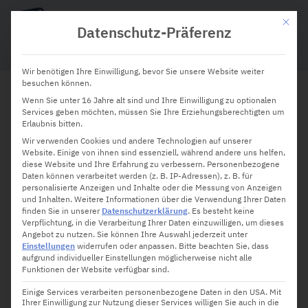
Mit die
Datenschutz-Präferenz
Wir benötigen Ihre Einwilligung, bevor Sie unsere Website weiter
besuchen können.
Wenn Sie unter 16 Jahre alt sind und Ihre Einwilligung zu optionalen
Die Bedeutung von Software-
Services geben möchten, müssen Sie Ihre Erziehungsberechtigten um
Erlaubnis bitten.
Updates für Sicherheit und
Wir verwenden Cookies und andere Technologien auf unserer
Website. Einige von ihnen sind essenziell, während andere uns helfen,
Leistung
diese Website und Ihre Erfahrung zu verbessern.
Personenbezogene
Daten können verarbeitet werden (z. B. IP-Adressen), z. B. für
personalisierte Anzeigen und Inhalte oder die Messung von Anzeigen
und Inhalten.
Weitere Informationen über die Verwendung Ihrer Daten
finden Sie in unserer
Datenschutzerklärung
.
Es besteht keine
Verpflichtung, in die Verarbeitung Ihrer Daten einzuwilligen, um dieses
Angebot zu nutzen.
Sie können Ihre Auswahl jederzeit unter
Einstellungen
widerrufen oder anpassen.
Bitte beachten Sie, dass
aufgrund individueller Einstellungen möglicherweise nicht alle
Funktionen der Website verfügbar sind.
Einige Services verarbeiten personenbezogene Daten in den USA. Mit
Ihrer Einwilligung zur Nutzung dieser Services willigen Sie auch in die