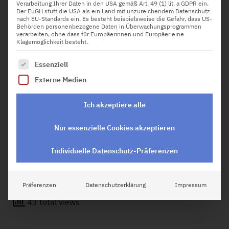
Verarbeitung Ihrer Daten in den USA gemäß Art. 49 (1) lit. a GDPR ein.
Der EuGH stuft die USA als ein Land mit unzureichendem Datenschutz
nach EU-Standards ein. Es besteht beispielsweise die Gefahr, dass US-
Behörden personenbezogene Daten in Überwachungsprogrammen
verarbeiten, ohne dass für Europäerinnen und Europäer eine
Klagemöglichkeit besteht.
Die Evolution der Hardware-Technologie wird
Es folgt eine Liste der Service-Gruppen, für die eine Einw
Essenziell
zunehmend durch Fortschritte bei
Hochleistungscomputern geprägt, die jetzt an der
Externe Medien
Schwelle zu einer neuen Ära stehen. Mit der Einführung
von Quantum Computing beginnt ein neues Kapitel, in
dem die Grenzen der Rechenleistung und -effizienz neu
Ich akzeptiere alle
definiert werden. Diese Technologie, die auf den
Prinzipien der Quantenmechanik basiert, verspricht eine
Nur essenzielle Cookies akzeptieren
revolutionäre Veränderung in der Welt der
Hochleistungscomputer, indem sie Lösungen für
Probleme bietet, die bisher als unerreichbar galten.
Individuelle Datenschutz-Präferenzen
Lies weiter
Präferenzen
Datenschutzerklärung
Impressum
43 total views