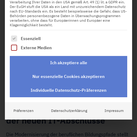
Verarbeitung Ihrer Daten in den USA gemäß Art. 49 (1) lit. a GDPR ein.
Der EuGH stuft die USA als ein Land mit unzureichendem Datenschutz
nach EU-Standards ein. Es besteht beispielsweise die Gefahr, dass US-
Behörden personenbezogene Daten in Überwachungsprogrammen
verarbeiten, ohne dass für Europäerinnen und Europäer eine
Klagemöglichkeit besteht.
Die fortschreitende Digitalisierung stellt
Es folgt eine Liste der Service-Gruppen, für die eine Einw
Essenziell
Unternehmen vor die Herausforderung,
technische Schlüsselpositionen mit hochqualifizierten
Externe Medien
Bachelor
Fachkräften zu besetzen. Der Abschluss als
Professional in IT
schließt die Lücke zwischen
Ich akzeptiere alle
akademischer Theorie und betrieblicher Praxis, indem
er Experten für die Steuerung komplexer Projekte
qualifiziert. Gefragte Skills im Digitalbereich umfassen
Nur essenzielle Cookies akzeptieren
dabei längst nicht mehr nur reines Programmierwissen,
sondern fordern eine Kombination aus fundierter IT-
Individuelle Datenschutz-Präferenzen
Sicherheit, agilen Managementmethoden und
betriebswirtschaftlichem Verständnis.
Die strategische Bedeutung
Präferenzen
Datenschutzerklärung
Impressum
der neuen IT-Abschlüsse
Die Modernisierung der beruflichen Bildungspfade stellt